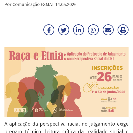
Por Comunicação ESMAT 14.05.2026
Facebook
Twitter
LinkedIn
WhatsApp
Enviar
Im
por
ma
E-
mail
A aplicação da perspectiva racial no julgamento exige
preparo técnico, leitura crítica da realidade social e