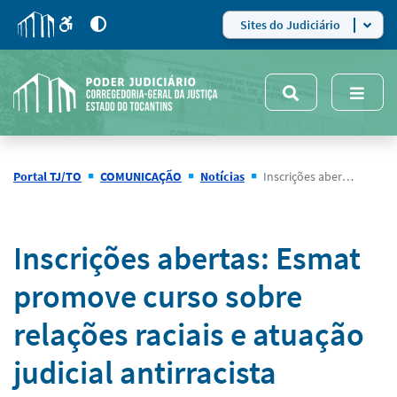
para
para
do
4
Mudar
Sites do Judiciário
para
site
o
modo
nsivo
de
5
alto
contraste
Portal TJ/TO
COMUNICAÇÃO
Notícias
Inscrições abertas: Esmat promove curso sobre relações raciais e atuação judicial antirracista
Página
Inscrições abertas: Esmat
Inicial
promove curso sobre
relações raciais e atuação
judicial antirracista