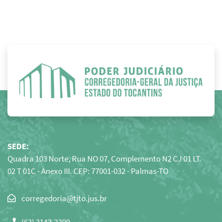
SEDE:
Quadra 103 Norte, Rua NO 07, Complemento N2 CJ 01 LT.
02 T 01C - Anexo III. CEP: 77001-032 - Palmas-TO
Clique
para