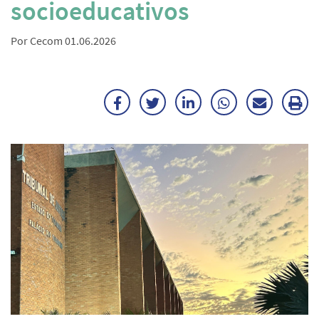
socioeducativos
Por Cecom 01.06.2026
Facebook
Twitter
LinkedIn
WhatsApp
Enviar
Im
por
ma
E-
mail