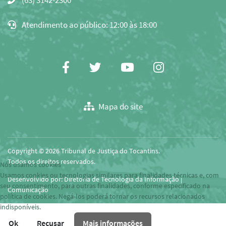
(63) 3142-2300
copiar
o
Atendimento ao público: 12:00 às 18:00
e-
mail
para
área
Facebook
Twitter
Youtube
Instagram
de
transferência
Mapa do site
Copyright © 2026 Tribunal de Justiça do Tocantins.
Todos os direitos reservados.
Nós usamos cookies
Usamos cookies ou tecnologias similares para finalidades técnicas e, com
Desenvolvido por: Diretoria de Tecnologia da Informação |
seu consentimento, para outras finalidades, conforme especificado na
Comunicação
política de cookies. Negá-los poderá tornar os recursos relacionados
indisponíveis.
Ok
Recusar
Mais informações