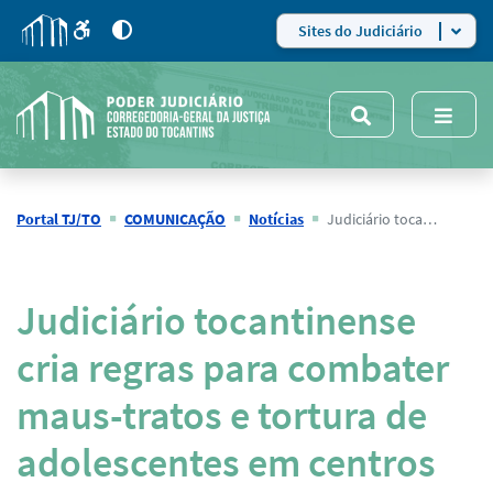
para
para
do
4
Mudar
Sites do Judiciário
para
site
o
modo
nsivo
de
5
alto
contraste
Portal TJ/TO
COMUNICAÇÃO
Notícias
Judiciário tocantinense cria regras para combater maus-tratos e tortura de adolescentes em centros socioeducativos
Página
Judiciário tocantinense
Inicial
cria regras para combater
maus-tratos e tortura de
adolescentes em centros