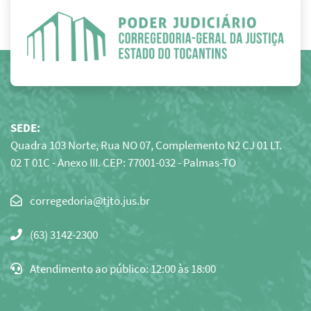
SEDE:
Quadra 103 Norte, Rua NO 07, Complemento N2 CJ 01 LT.
02 T 01C - Anexo III. CEP: 77001-032 - Palmas-TO
Clique
para
(63) 3142-2300
copiar
o
Atendimento ao público: 12:00 às 18:00
e-
mail
para