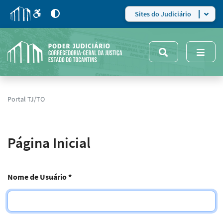
para
para
do
4
Mudar
Sites do Judiciário
para
site
o
modo
nsivo
de
5
alto
contraste
Portal TJ/TO
Página Inicial
Nome de Usuário
*