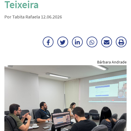
Teixeira
Por Tabita Rafaela 12.06.2026
Facebook
Twitter
LinkedIn
WhatsApp
Enviar
Im
por
ma
Bárbara Andrade
E-
mail