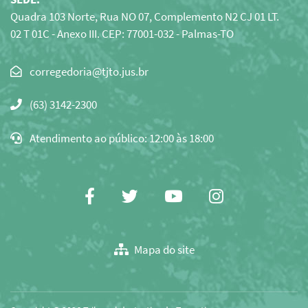
Quadra 103 Norte, Rua NO 07, Complemento N2 CJ 01 LT.
02 T 01C - Anexo III. CEP: 77001-032 - Palmas-TO
Clique
para
(63) 3142-2300
copiar
o
Atendimento ao público: 12:00 às 18:00
e-
mail
para
área
Facebook
Twitter
Youtube
Instagram
de
transferência
Mapa do site