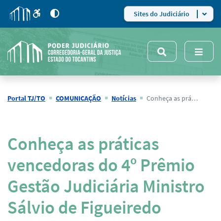
para
para
do
4
Mudar
Sites do Judiciário
para
site
o
modo
nsivo
de
5
alto
contraste
Portal TJ/TO
COMUNICAÇÃO
Notícias
Conheça as práticas vencedoras do 4º Prêmio Gestão Judiciária Ministro Sálvio de Figueiredo Teixeira
Notícias
Conheça as práticas
vencedoras do 4º Prêmio
Gestão Judiciária Ministro
Sálvio de Figueiredo