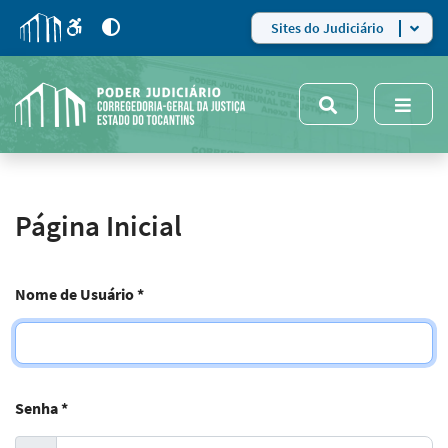
para
para
do
4
Mudar
Sites do Judiciário
para
site
o
modo
nsivo
de
5
alto
contraste
Página Inicial
Nome de Usuário
*
Senha
*