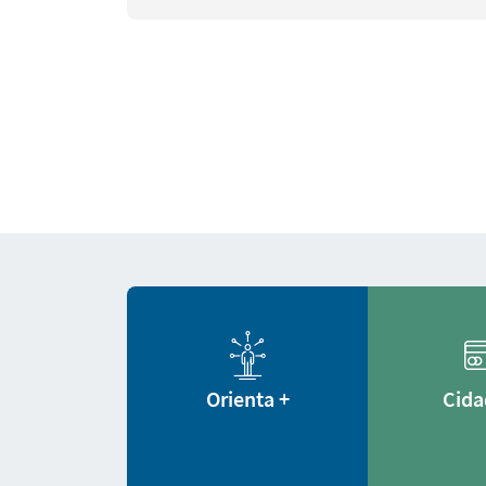
regularização fundiária
Orienta +
Cida