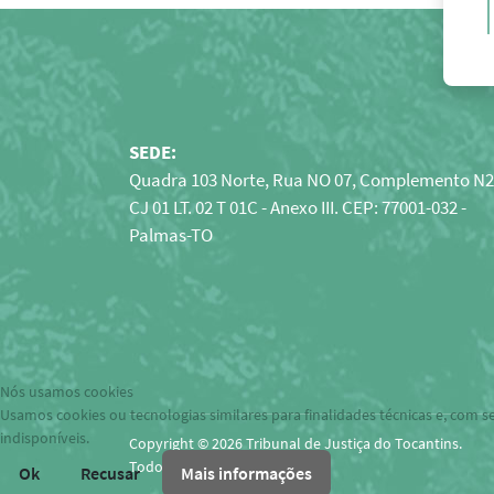
SEDE:
Quadra 103 Norte, Rua NO 07, Complemento N2
CJ 01 LT. 02 T 01C - Anexo III. CEP: 77001-032 -
Palmas-TO
Nós usamos cookies
Usamos cookies ou tecnologias similares para finalidades técnicas e, com s
indisponíveis.
Copyright © 2026 Tribunal de Justiça do Tocantins.
Todos os direitos reservados.
Ok
Recusar
Mais informações