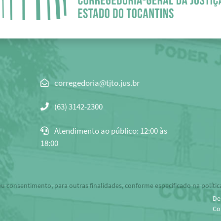
Clique
para
(63) 3142-2300
copiar
o
Atendimento ao público: 12:00 às
e-
18:00
mail
para
área
de
eu consentimento, para outras finalidades, conforme especificado na polític
transferência
De
Co