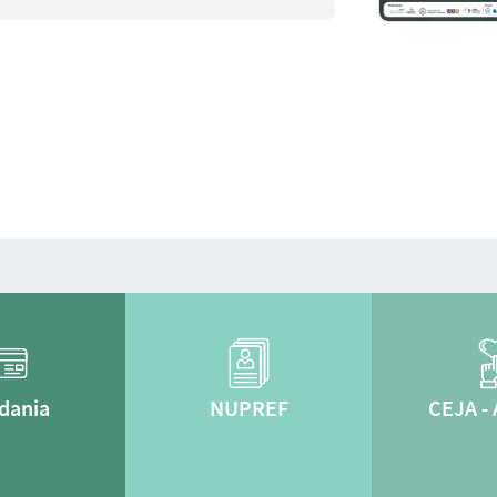
dania
NUPREF
CEJA -