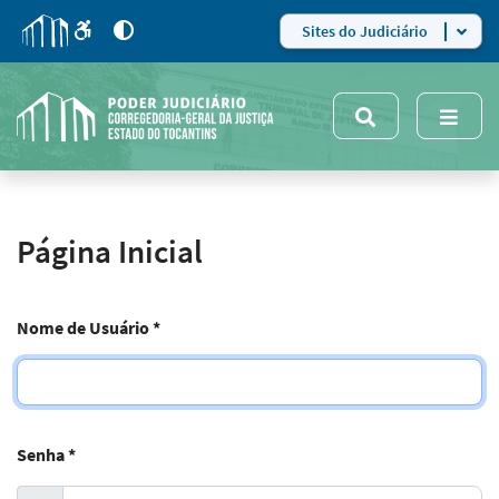
para
para
do
4
Mudar
Sites do Judiciário
para
site
o
modo
nsivo
de
5
alto
contraste
Página Inicial
Nome de Usuário
*
Senha
*