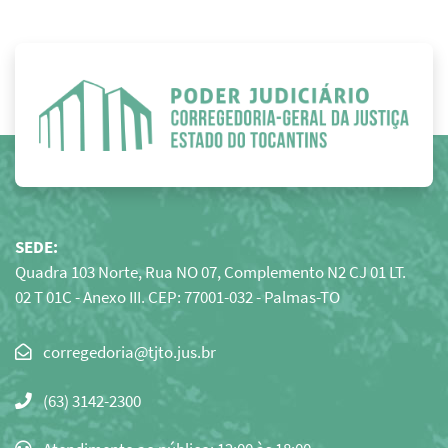
SEDE:
Quadra 103 Norte, Rua NO 07, Complemento N2 CJ 01 LT.
02 T 01C - Anexo III. CEP: 77001-032 - Palmas-TO
Clique
para
(63) 3142-2300
copiar
o