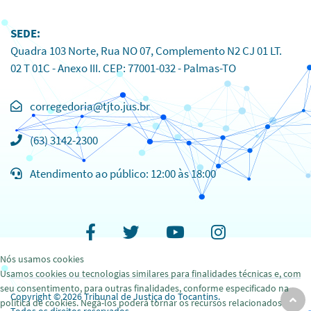
SEDE:
Quadra 103 Norte, Rua NO 07, Complemento N2 CJ 01 LT.
02 T 01C - Anexo III. CEP: 77001-032 - Palmas-TO
Clique
para
(63) 3142-2300
copiar
o
Atendimento ao público: 12:00 às 18:00
e-
mail
para
área
Facebook
Twitter
Youtube
Instagram
de
Nós usamos cookies
transferência
Usamos cookies ou tecnologias similares para finalidades técnicas e, com
seu consentimento, para outras finalidades, conforme especificado na
Copyright © 2026 Tribunal de Justiça do Tocantins.
Rol
política de cookies. Negá-los poderá tornar os recursos relacionados