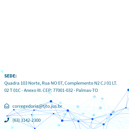
SEDE:
Quadra 103 Norte, Rua NO 07, Complemento N2 CJ 01 LT.
02 T 01C - Anexo III. CEP: 77001-032 - Palmas-TO
Clique
para
(63) 3142-2300
copiar
o