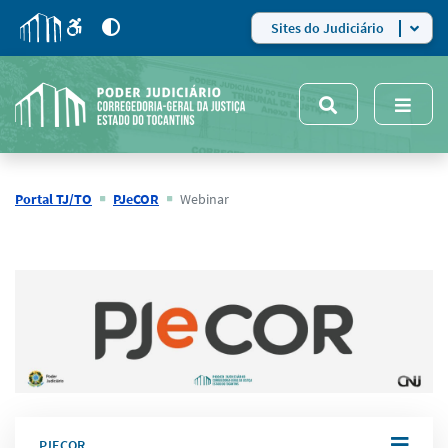
para
para
do
4
Mudar
Sites do Judiciário
para
site
o
modo
nsivo
de
5
alto
contraste
Portal TJ/TO
PJeCOR
Webinar
PJECOR