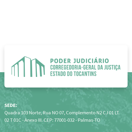
SEDE:
Quadra 103 Norte, Rua NO 07, Complemento N2 CJ 01 LT.
02 T 01C - Anexo III. CEP: 77001-032 - Palmas-TO