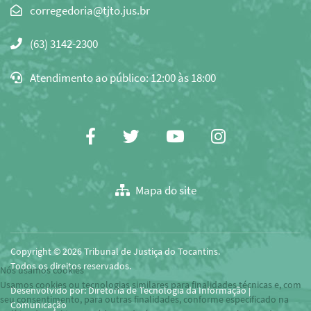
Clique
para
(63) 3142-2300
copiar
o
Atendimento ao público: 12:00 às 18:00
e-
mail
para
área
Facebook
Twitter
Youtube
Instagram
de
transferência
Mapa do site
Copyright © 2026 Tribunal de Justiça do Tocantins.
Todos os direitos reservados.
Nós usamos cookies
Usamos cookies ou tecnologias similares para finalidades técnicas e, com
Desenvolvido por: Diretoria de Tecnologia da Informação |
seu consentimento, para outras finalidades, conforme especificado na
Comunicação