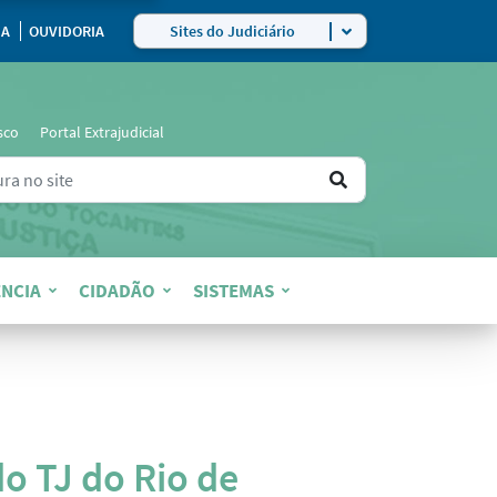
ra
IA
OUVIDORIA
Sites do Judiciário
sco
Portal Extrajudicial
Ir
ers for results.
para
o
NCIA
CIDADÃO
SISTEMAS
resultado
o TJ do Rio de