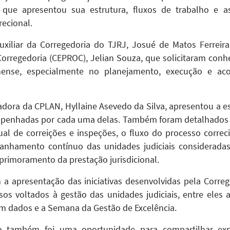
 que apresentou sua estrutura, fluxos de trabalho e a
recional.
 auxiliar da Corregedoria do TJRJ, Josué de Matos Ferrei
orregedoria (CEPROC), Jelian Souza, que solicitaram conh
nense, especialmente no planejamento, execução e ac
dora da CPLAN, Hyllaine Asevedo da Silva, apresentou a e
sempenhadas por cada uma delas. Também foram detalhados
l de correições e inspeções, o fluxo do processo correci
anhamento contínuo das unidades judiciais consideradas 
primoramento da prestação jurisdicional.
 a apresentação das iniciativas desenvolvidas pela Corr
sos voltados à gestão das unidades judiciais, entre eles 
m dados e a Semana da Gestão de Excelência.
o também foi uma oportunidade para compartilhar expe