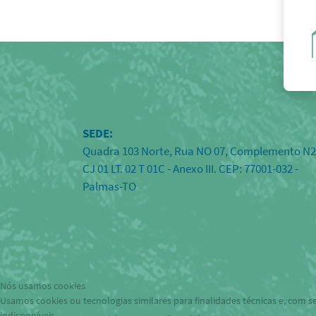
SEDE:
Quadra 103 Norte, Rua NO 07, Complemento N2
CJ 01 LT. 02 T 01C - Anexo III. CEP: 77001-032 -
Palmas-TO
Nós usamos cookies
Usamos cookies ou tecnologias similares para finalidades técnicas e, com s
indisponíveis.