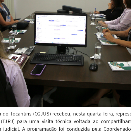
a do Tocantins (CGJUS) recebeu, nesta quarta-feira, repres
(TJRJ) para uma visita técnica voltada ao compartilha
judicial. A programação foi conduzida pela Coordenado