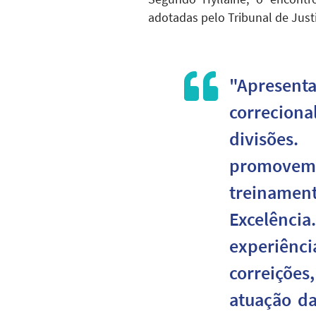
adotadas pelo Tribunal de Justi
"Apresent
correcion
divisões
promovem
treinamen
Excelênci
experiênci
correições
atuação da