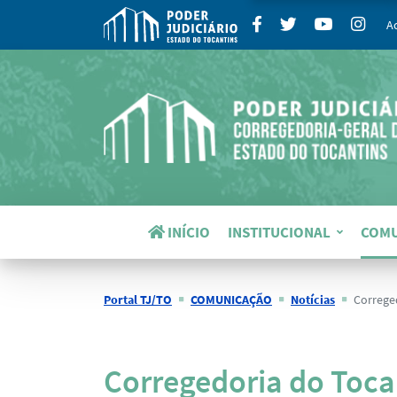
para
Facebook
Twitter
Youtube
Insta
A
INÍCIO
INSTITUCIONAL
COM
Portal TJ/TO
COMUNICAÇÃO
Notícias
Corregedoria d
Notícias
Corregedoria do Toca