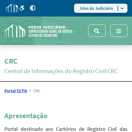
para
para
do
4
Mudar
Sites do Judiciário
para
site
o
modo
nsivo
de
5
alto
contraste
CRC
Central de Informações do Registro Civil CRC
Portal TJ/TO
CRC
Apresentação
Portal destinado aos Cartórios de Registro Civil das