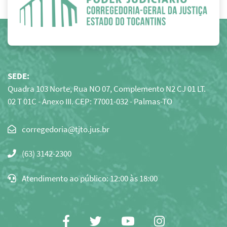
SEDE:
Quadra 103 Norte, Rua NO 07, Complemento N2 CJ 01 LT.
02 T 01C - Anexo III. CEP: 77001-032 - Palmas-TO
Clique
para
(63) 3142-2300
copiar
o
Atendimento ao público: 12:00 às 18:00
e-
mail
para
área
Facebook
Twitter
Youtube
Instagram