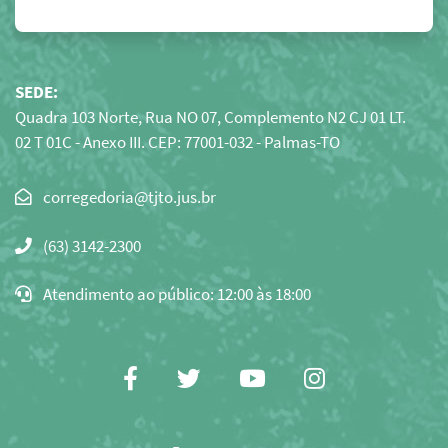
SEDE:
Quadra 103 Norte, Rua NO 07, Complemento N2 CJ 01 LT.
02 T 01C - Anexo III. CEP: 77001-032 - Palmas-TO
Clique
para
(63) 3142-2300
copiar
o
Atendimento ao público: 12:00 às 18:00
e-
mail
para
área
Facebook
Twitter
Youtube
Instagram
de
transferência