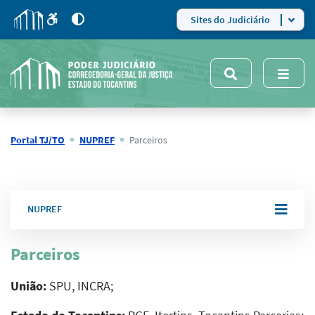
para
para
do
4
Mudar
Sites do Judiciário
para
site
o
modo
nsivo
de
5
alto
contraste
Portal TJ/TO
NUPREF
Parceiros
NUPREF
Parceiros
União:
SPU, INCRA;