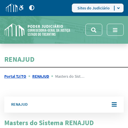
para
para
do
4
Mudar
Sites do Judiciário
para
site
o
modo
nsivo
de
5
alto
contraste
RENAJUD
Portal TJ/TO
RENAJUD
Masters do Sistema RENAJUD
RENAJUD
Masters do Sistema RENAJUD