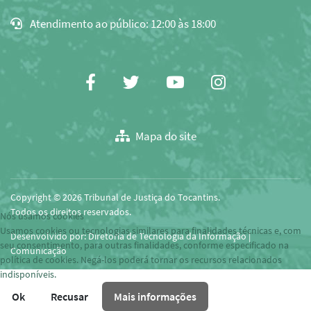
o
Atendimento ao público: 12:00 às 18:00
e-
mail
para
área
Facebook
Twitter
Youtube
Instagram
de
transferência
Mapa do site
Copyright © 2026 Tribunal de Justiça do Tocantins.
Todos os direitos reservados.
Nós usamos cookies
Usamos cookies ou tecnologias similares para finalidades técnicas e, com
Desenvolvido por: Diretoria de Tecnologia da Informação |
seu consentimento, para outras finalidades, conforme especificado na
Comunicação
política de cookies. Negá-los poderá tornar os recursos relacionados
indisponíveis.
Ok
Recusar
Mais informações