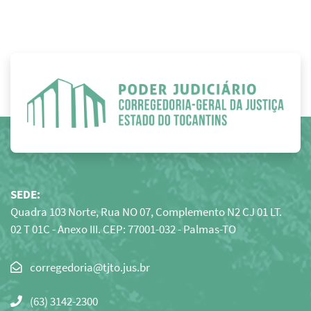
SEDE:
Quadra 103 Norte, Rua NO 07, Complemento N2 CJ 01 LT.
02 T 01C - Anexo III. CEP: 77001-032 - Palmas-TO
Clique
para
(63) 3142-2300
copiar