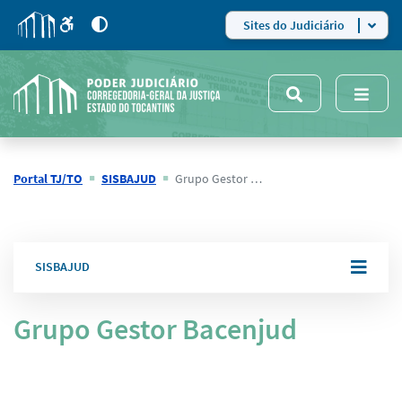
para
para
do
4
Mudar
Sites do Judiciário
para
site
o
modo
nsivo
de
5
alto
contraste
Portal TJ/TO
SISBAJUD
Grupo Gestor do Sistema
SISBAJUD
Grupo Gestor Bacenjud