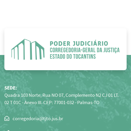
SEDE:
Quadra 103 Norte, Rua NO 07, Complemento N2 CJ 01 LT.
02 T 01C - Anexo III. CEP: 77001-032 - Palmas-TO
Clique
para