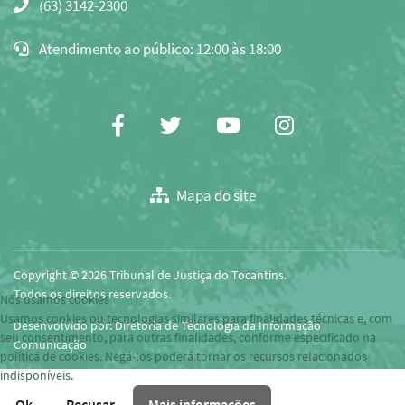
(63) 3142-2300
copiar
o
Atendimento ao público: 12:00 às 18:00
e-
mail
para
área
Facebook
Twitter
Youtube
Instagram
de
transferência
Mapa do site
Copyright © 2026 Tribunal de Justiça do Tocantins.
Todos os direitos reservados.
Nós usamos cookies
Usamos cookies ou tecnologias similares para finalidades técnicas e, com
Desenvolvido por: Diretoria de Tecnologia da Informação |
seu consentimento, para outras finalidades, conforme especificado na
Comunicação
política de cookies. Negá-los poderá tornar os recursos relacionados
indisponíveis.
Ok
Recusar
Mais informações