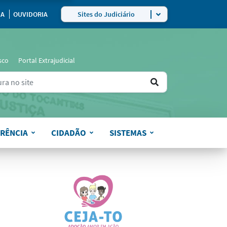
ra
IA
OUVIDORIA
Sites do Judiciário
sco
Portal Extrajudicial
Ir
ers for results.
para
o
RÊNCIA
CIDADÃO
SISTEMAS
resultado