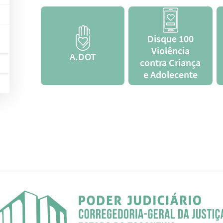
Disque 100
Violência
A.DOT
contra Criança
e Adolecente