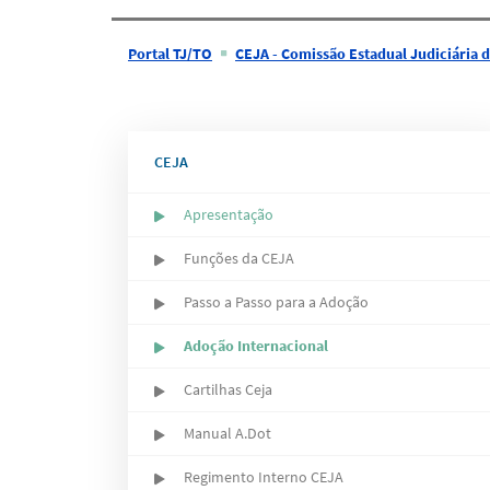
Portal TJ/TO
CEJA - Comissão Estadual Judiciária de Adoção do Estad
CEJA
Apresentação
Funções da CEJA
Passo a Passo para a Adoção
Adoção Internacional
Cartilhas Ceja
Manual A.Dot
Regimento Interno CEJA