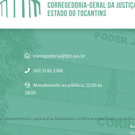
Clique
para
(63) 3142-2300
copiar
o
Atendimento ao público: 12:00 às
e-
18:00
mail
para
área
de
eu consentimento, para outras finalidades, conforme especificado na polític
transferência
De
Co