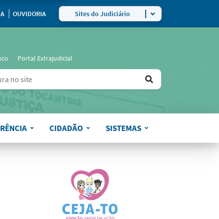
ra
IA
OUVIDORIA
Sites do Judiciário
sco
Portal Extrajudicial
Ir
ers for results.
para
o
RÊNCIA
CIDADÃO
SISTEMAS
resultado