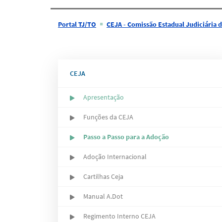
Portal TJ/TO
CEJA - Comissão Estadual Judiciária de Adoção do Estad
CEJA
Apresentação
Funções da CEJA
Passo a Passo para a Adoção
Adoção Internacional
Cartilhas Ceja
Manual A.Dot
Regimento Interno CEJA