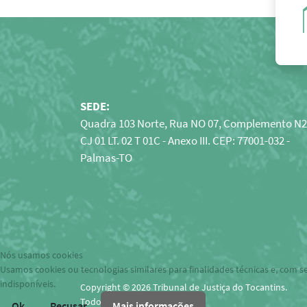
SEDE:
Quadra 103 Norte, Rua NO 07, Complemento N2
CJ 01 LT. 02 T 01C - Anexo III. CEP: 77001-032 -
Palmas-TO
Nós usamos cookies
Usamos cookies ou tecnologias similares para finalidades técnicas e, com s
indisponíveis.
Copyright © 2026 Tribunal de Justiça do Tocantins.
Todos os direitos reservados.
Ok
Recusar
Mais informações